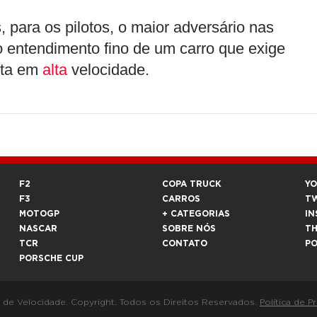
 para os pilotos, o maior adversário nas
o entendimento fino de um carro que exige
uta em
alta
velocidade.
F2
COPA TRUCK
Y
F3
CARROS
T
MOTOGP
+ CATEGORIAS
IN
NASCAR
SOBRE NÓS
T
TCR
CONTATO
P
PORSCHE CUP
a de Velocidade. Copyright. Todos os Direitos Reservados.
Política de P