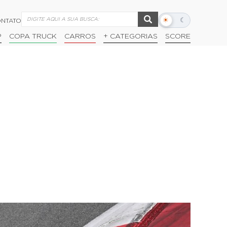
☀
☾
NTATO
Alternar
modo
P
COPA TRUCK
CARROS
+ CATEGORIAS
SCORE
escuro