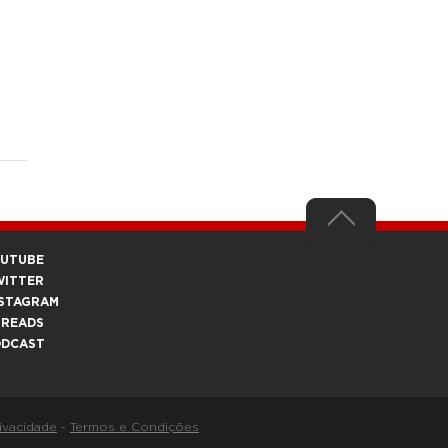
OUTUBE
WITTER
STAGRAM
HREADS
ODCAST
rivacidade
-
Termos e Condições