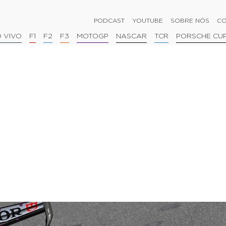
PODCAST
YOUTUBE
SOBRE NÓS
CO
 VIVO
F1
F2
F3
MOTOGP
NASCAR
TCR
PORSCHE CU