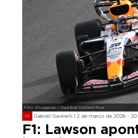
Foto: Divulgação / Red Bull Content Pool
Gabriel Gavinelli |
2 de março de 2026 - 20
F1
F1: Lawson apon