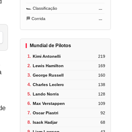
d
🏎️ Classificação
...
🏁 Corrida
...
Mundial de Pilotos
1.
Kimi Antonelli
219
,
2.
Lewis Hamilton
169
a
3.
George Russell
160
4.
Charles Leclerc
138
5.
Lando Norris
128
6.
Max Verstappen
109
de
7.
Oscar Piastri
92
8.
Isack Hadjar
68
9.
Liam Lawson
43