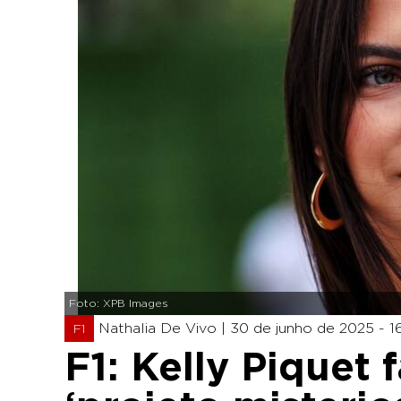
Foto: XPB Images
Nathalia De Vivo |
30 de junho de 2025 - 1
F1
F1: Kelly Piquet