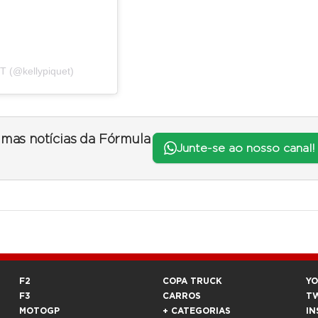
 (@kellypiquet)
timas notícias da Fórmula
Junte-se ao nosso canal!
F2
COPA TRUCK
Y
F3
CARROS
T
MOTOGP
+ CATEGORIAS
IN