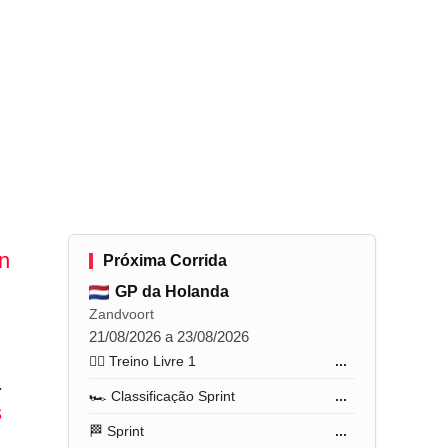
n
Próxima Corrida
GP da Holanda
Zandvoort
21/08/2026 a 23/08/2026
🏋️‍♂️ Treino Livre 1
...
.
🏎️ Classificação Sprint
...
s
🏁 Sprint
...