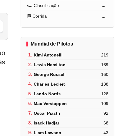
🏎️ Classificação
...
🏁 Corrida
...
Mundial de Pilotos
ão
1.
Kimi Antonelli
219
ãs
2.
Lewis Hamilton
169
3.
George Russell
160
4.
Charles Leclerc
138
5.
Lando Norris
128
6.
Max Verstappen
109
7.
Oscar Piastri
92
8.
Isack Hadjar
68
9.
Liam Lawson
43