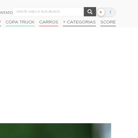
☀
☾
NTATO
Alternar
modo
P
COPA TRUCK
CARROS
+ CATEGORIAS
SCORE
escuro