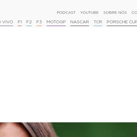
PODCAST
YOUTUBE
SOBRE NÓS
CO
 VIVO
F1
F2
F3
MOTOGP
NASCAR
TCR
PORSCHE CU