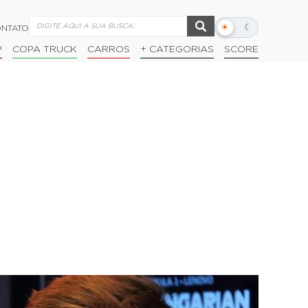
☀
☾
NTATO
Alternar
modo
P
COPA TRUCK
CARROS
+ CATEGORIAS
SCORE
escuro