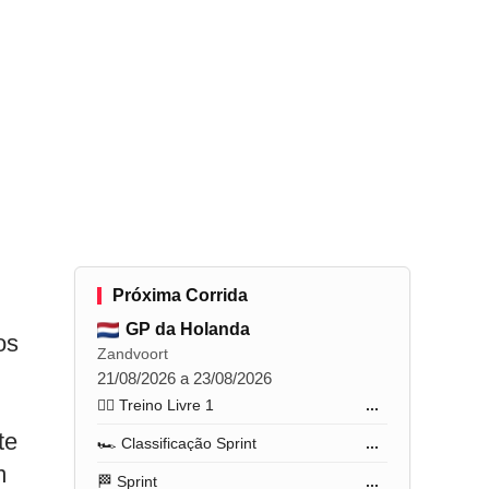
Próxima Corrida
GP da Holanda
os
Zandvoort
21/08/2026 a 23/08/2026
🏋️‍♂️ Treino Livre 1
...
te
🏎️ Classificação Sprint
...
m
🏁 Sprint
...