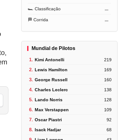
🏎️ Classificação
...
🏁 Corrida
...
o
Mundial de Pilotos
to,
1.
Kimi Antonelli
219
tem
2.
Lewis Hamilton
169
3.
George Russell
160
4.
Charles Leclerc
138
5.
Lando Norris
128
6.
Max Verstappen
109
7.
Oscar Piastri
92
8.
Isack Hadjar
68
9.
Liam Lawson
43