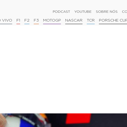
PODCAST
YOUTUBE
SOBRE NÓS
CO
 VIVO
F1
F2
F3
MOTOGP
NASCAR
TCR
PORSCHE CU