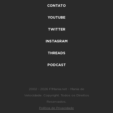
CONTATO
YOUTUBE
TWITTER
INSTAGRAM
THREADS
PODCAST
2002 - 2026 F1Mania.net - Mania de
Velocidade. Copyright. Todos os Direitos
Reservados.
Política de Privacidade