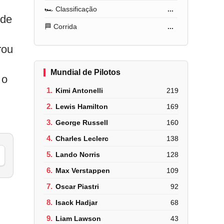
🏎️ Classificação
...
 de
🏁 Corrida
...
rou
Mundial de Pilotos
 o
1.
Kimi Antonelli
219
2.
Lewis Hamilton
169
3.
George Russell
160
4.
Charles Leclerc
138
5.
Lando Norris
128
6.
Max Verstappen
109
7.
Oscar Piastri
92
8.
Isack Hadjar
68
9.
Liam Lawson
43