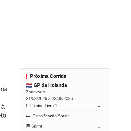
Próxima Corrida
GP da Holanda
ria
Zandvoort
21/08/2026 a 23/08/2026
 à
🏋️‍♂️ Treino Livre 1
...
eto
🏎️ Classificação Sprint
...
🏁 Sprint
...