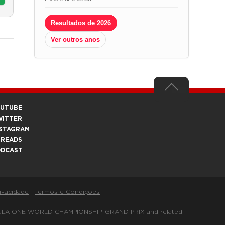
Resultados de 2026
Ver outros anos
OUTUBE
WITTER
STAGRAM
HREADS
ODCAST
rivacidade
-
Termos e Condições
FORMULA ONE WORLD CHAMPIONSHIP, GRAND PRIX and related