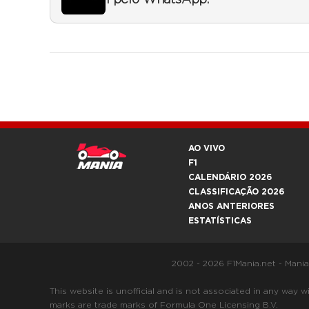
1 pelo WhatsApp.
AO VIVO
F1
CALENDÁRIO 2026
CLASSIFICAÇÃO 2026
ANOS ANTERIORES
ESTATÍSTICAS
2002 - 2026 F1Mania.net - Mani
This website is unofficial and is not associated in any
marks are trade marks of Formula One Licensing B.V.