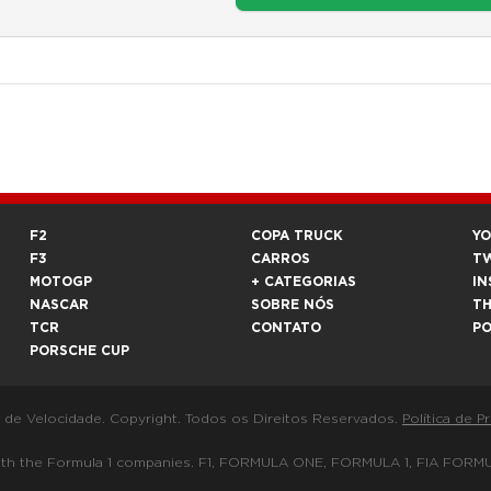
F2
COPA TRUCK
Y
F3
CARROS
T
MOTOGP
+ CATEGORIAS
IN
NASCAR
SOBRE NÓS
T
TCR
CONTATO
P
PORSCHE CUP
a de Velocidade. Copyright. Todos os Direitos Reservados.
Política de P
 way with the Formula 1 companies. F1, FORMULA ONE, FORMULA 1, FIA 