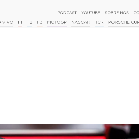
PODCAST
YOUTUBE
SOBRE NÓS
CO
 VIVO
F1
F2
F3
MOTOGP
NASCAR
TCR
PORSCHE CU