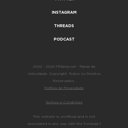
INSTAGRAM
THREADS
PODCAST
2002 - 2026 F1Mania.net - Mania de
Velocidade. Copyright. Todos os Direitos
Reservados.
Política de Privacidade
-
Termos e Condições
This website is unofficial and is not
associated in any way with the Formula 1