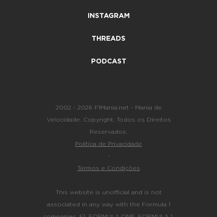
INSTAGRAM
THREADS
PODCAST
2002 - 2026 F1Mania.net - Mania de
Velocidade. Copyright. Todos os Direitos
Reservados.
Política de Privacidade
-
Termos e Condições
This website is unofficial and is not
associated in any way with the Formula 1
companies. F1, FORMULA ONE, FORMULA 1,