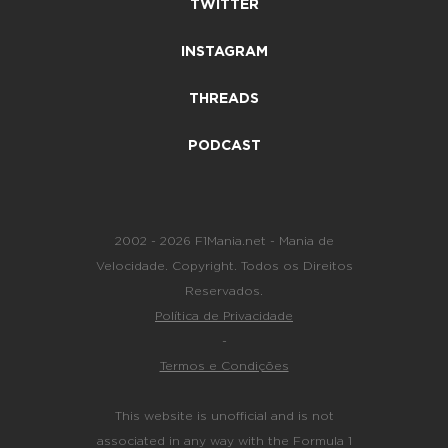
TWITTER
INSTAGRAM
THREADS
PODCAST
2002 - 2026 F1Mania.net - Mania de
Velocidade. Copyright. Todos os Direitos
Reservados.
Política de Privacidade
-
Termos e Condições
This website is unofficial and is not
associated in any way with the Formula 1