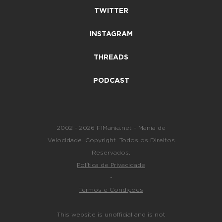
TWITTER
INSTAGRAM
THREADS
PODCAST
2002 - 2026 F1Mania.net - Mania de
Velocidade. Copyright. Todos os Direitos
Reservados.
Política de Privacidade
-
Termos e Condições
This website is unofficial and is not