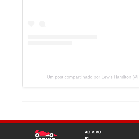
Um post compartilhado por Lewis Hamilton (@l
AO VIVO
F1