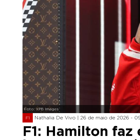
Foto: XPB Images
Nathalia De Vivo |
26 de maio de 2026 - 0
F1
F1: Hamilton faz