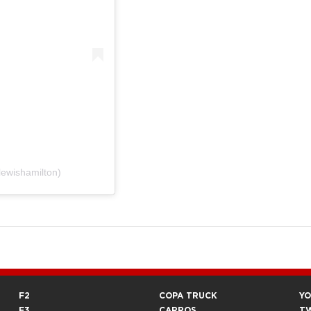
ewishamilton)
F2
COPA TRUCK
Y
F3
CARROS
T