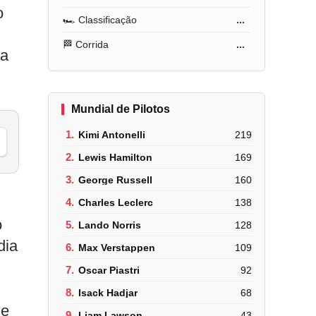
o
🏎️ Classificação
...
🏁 Corrida
...
la
Mundial de Pilotos
1.
Kimi Antonelli
219
2.
Lewis Hamilton
169
3.
George Russell
160
4.
Charles Leclerc
138
o
5.
Lando Norris
128
dia
6.
Max Verstappen
109
7.
Oscar Piastri
92
8.
Isack Hadjar
68
de
9.
Liam Lawson
43