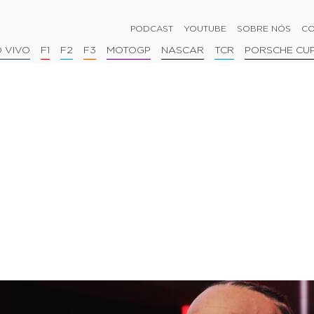
PODCAST
YOUTUBE
SOBRE NÓS
CO
 VIVO
F1
F2
F3
MOTOGP
NASCAR
TCR
PORSCHE CU