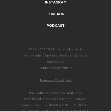
INSTAGRAM
THREADS
PODCAST
2002 - 2026 F1Mania.net - Mania de
Velocidade. Copyright. Todos os Direitos
Reservados.
Política de Privacidade
-
Termos e Condições
This website is unofficial and is not
associated in any way with the Formula 1
companies. F1, FORMULA ONE, FORMULA 1,