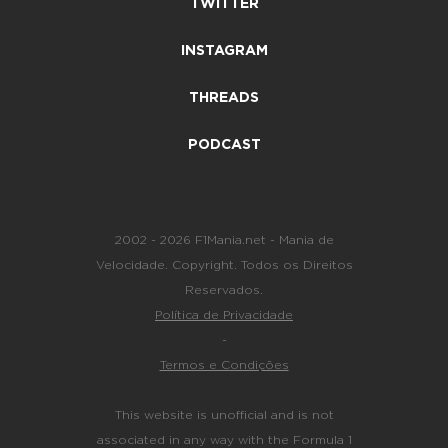
TWITTER
INSTAGRAM
THREADS
PODCAST
2002 - 2026 F1Mania.net - Mania de
Velocidade. Copyright. Todos os Direitos
Reservados.
Política de Privacidade
-
Termos e Condições
This website is unofficial and is not
associated in any way with the Formula 1