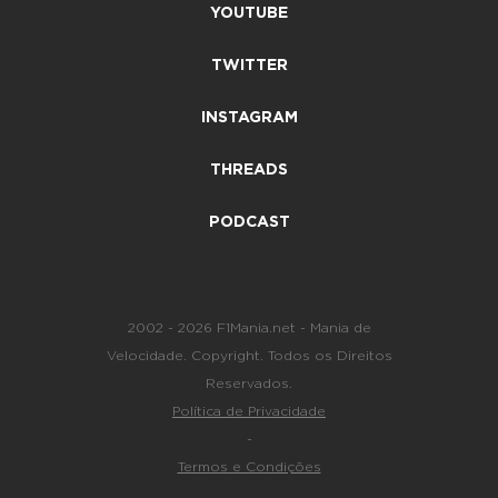
YOUTUBE
TWITTER
INSTAGRAM
THREADS
PODCAST
2002 - 2026 F1Mania.net - Mania de
Velocidade. Copyright. Todos os Direitos
Reservados.
Política de Privacidade
-
Termos e Condições