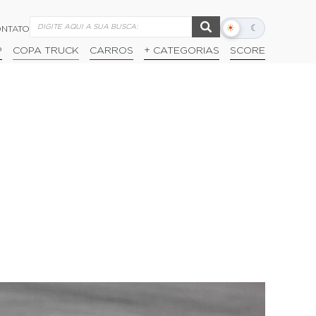
☀
☾
NTATO
Alternar
modo
P
COPA TRUCK
CARROS
+ CATEGORIAS
SCORE
escuro