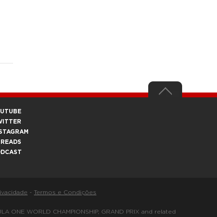
OUTUBE
WITTER
STAGRAM
HREADS
ODCAST
rivacidade
-
Termos e Condições
FORMULA ONE WORLD CHAMPIONSHIP, GRAND PRIX and related