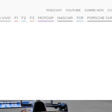
PODCAST
YOUTUBE
SOBRE NÓS
CO
 VIVO
F1
F2
F3
MOTOGP
NASCAR
TCR
PORSCHE CU