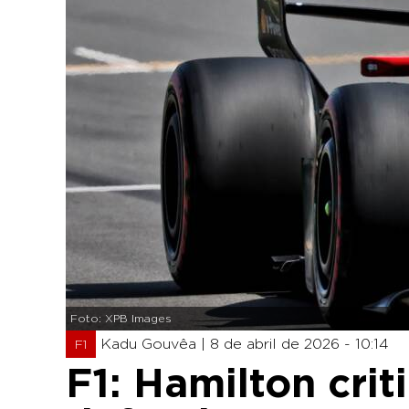
Foto: XPB Images
Kadu Gouvêa |
8 de abril de 2026 - 10:14
F1
F1: Hamilton crit