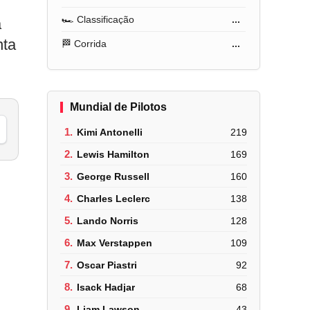
🏎️ Classificação
...
à
nta
🏁 Corrida
...
Mundial de Pilotos
1.
Kimi Antonelli
219
2.
Lewis Hamilton
169
3.
George Russell
160
4.
Charles Leclerc
138
5.
Lando Norris
128
6.
Max Verstappen
109
7.
Oscar Piastri
92
8.
Isack Hadjar
68
9.
Liam Lawson
43