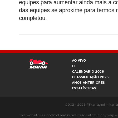
equipes para aumentar ainda mais a co
das equipes se aproxime para termos m
completou.
AO VIVO
F1
CALENDÁRIO 2026
CLASSIFICAÇÃO 2026
ANOS ANTERIORES
ESTATÍSTICAS
2002 - 2026 F1Mania.net - Mani
This website is unofficial and is not associated in any