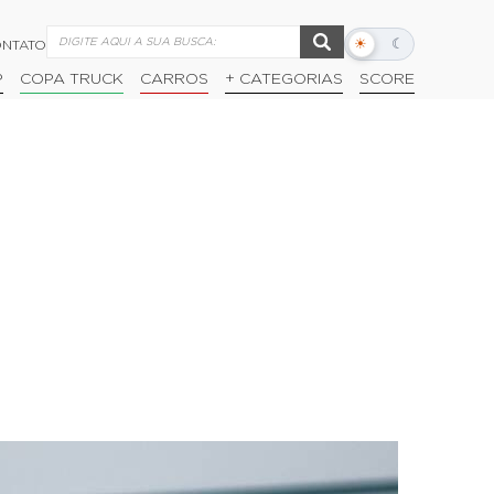
☀
☾
NTATO
Alternar
modo
P
COPA TRUCK
CARROS
+ CATEGORIAS
SCORE
escuro