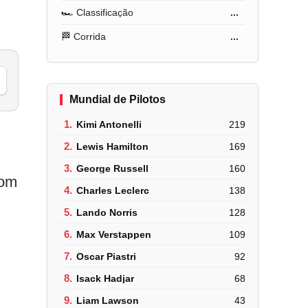
🏎️ Classificação
...
🏁 Corrida
...
Mundial de Pilotos
1.
Kimi Antonelli
219
2.
Lewis Hamilton
169
3.
George Russell
160
com
4.
Charles Leclerc
138
5.
Lando Norris
128
6.
Max Verstappen
109
7.
Oscar Piastri
92
8.
Isack Hadjar
68
9.
Liam Lawson
43