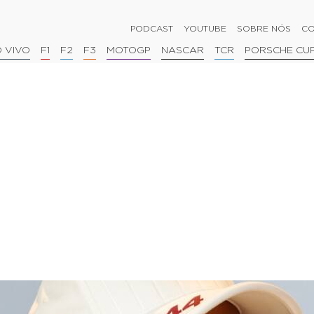
PODCAST
YOUTUBE
SOBRE NÓS
CO
 VIVO
F1
F2
F3
MOTOGP
NASCAR
TCR
PORSCHE CU