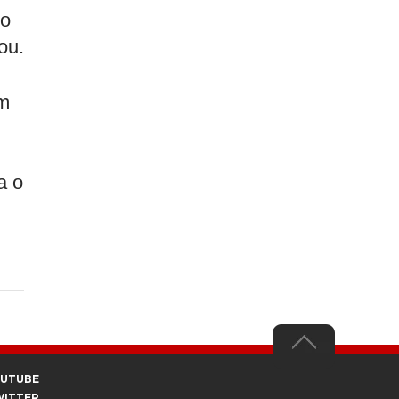
do
ou.
om
a o
OUTUBE
WITTER