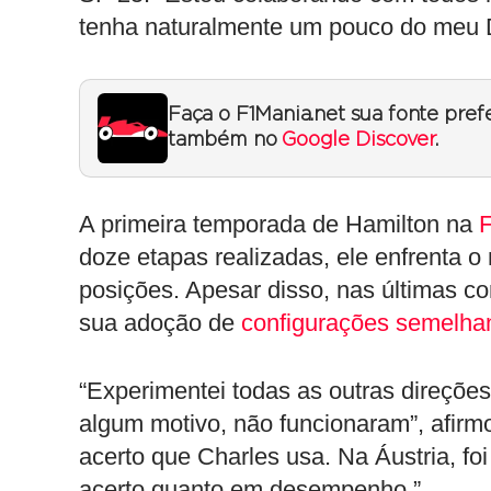
tenha naturalmente um pouco do meu 
Faça o F1Mania.net sua fonte pref
também no
Google Discover
.
A primeira temporada de Hamilton na
F
doze etapas realizadas, ele enfrenta o 
posições. Apesar disso, nas últimas co
sua adoção de
configurações semelhant
“Experimentei todas as outras direçõe
algum motivo, não funcionaram”, afirm
acerto que Charles usa. Na Áustria, fo
acerto quanto em desempenho.”