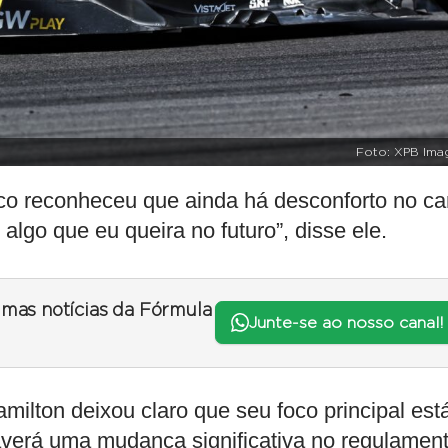
Foto: XPB Ima
co reconheceu que ainda há desconforto no ca
 é algo que eu queira no futuro”, disse ele.
timas notícias da Fórmula
Junte-se ao nosso canal!
ilton deixou claro que seu foco principal est
averá uma mudança significativa no regulamen