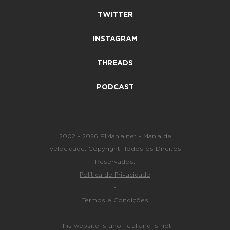
TWITTER
INSTAGRAM
THREADS
PODCAST
2002 - 2026 F1Mania.net - Mania de
Velocidade. Copyright. Todos os Direitos
Reservados.
Política de Privacidade
-
Termos e Condições
This website is unofficial and is not