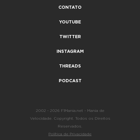
CONTATO
YOUTUBE
TWITTER
INSTAGRAM
THREADS
PODCAST
2002 - 2026 F1Mania.net - Mania de
Velocidade. Copyright. Todos os Direitos
Reservados.
Política de Privacidade