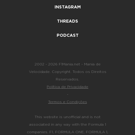
INSTAGRAM
THREADS
PODCAST
2002 - 2026 F1Mania.net - Mania de
Velocidade. Copyright. Todos os Direitos
Reservados.
Política de Privacidade
-
Termos e Condições
This website is unofficial and is not
associated in any way with the Formula 1
companies. F1, FORMULA ONE, FORMULA 1,