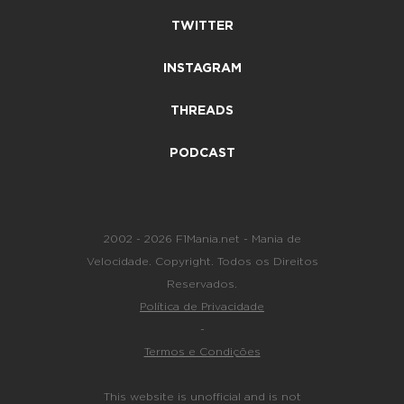
TWITTER
INSTAGRAM
THREADS
PODCAST
2002 - 2026 F1Mania.net - Mania de
Velocidade. Copyright. Todos os Direitos
Reservados.
Política de Privacidade
-
Termos e Condições
This website is unofficial and is not