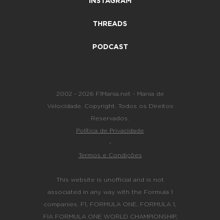
INSTAGRAM
THREADS
PODCAST
2002 - 2026 F1Mania.net - Mania de
Velocidade. Copyright. Todos os Direitos
Reservados.
Política de Privacidade
-
Termos e Condições
This website is unofficial and is not
associated in any way with the Formula 1
companies. F1, FORMULA ONE, FORMULA 1,
FIA FORMULA ONE WORLD CHAMPIONSHIP,