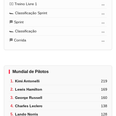
🏋️‍♂️ Treino Livre 1
...
🏎️ Classificação Sprint
...
🏁 Sprint
...
🏎️ Classificação
...
🏁 Corrida
...
Mundial de Pilotos
1.
Kimi Antonelli
219
2.
Lewis Hamilton
169
3.
George Russell
160
4.
Charles Leclerc
138
5.
Lando Norris
128