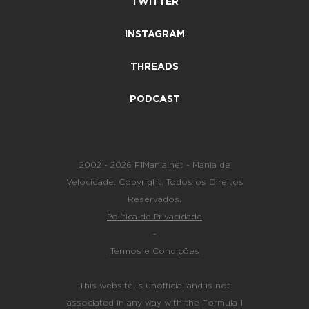
TWITTER
INSTAGRAM
THREADS
PODCAST
2002 - 2026 F1Mania.net - Mania de
Velocidade. Copyright. Todos os Direitos
Reservados.
Política de Privacidade
-
Termos e Condições
This website is unofficial and is not
associated in any way with the Formula 1