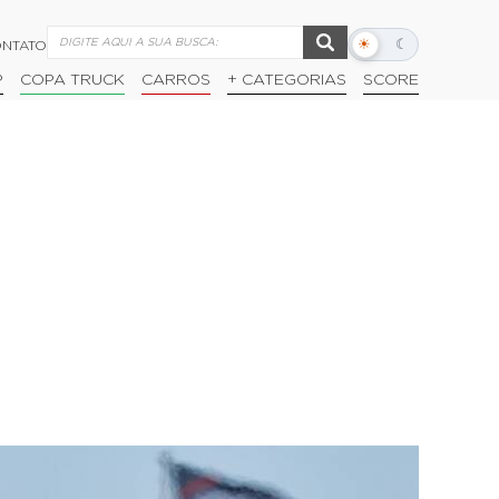
☀
☾
NTATO
Alternar
modo
P
COPA TRUCK
CARROS
+ CATEGORIAS
SCORE
escuro