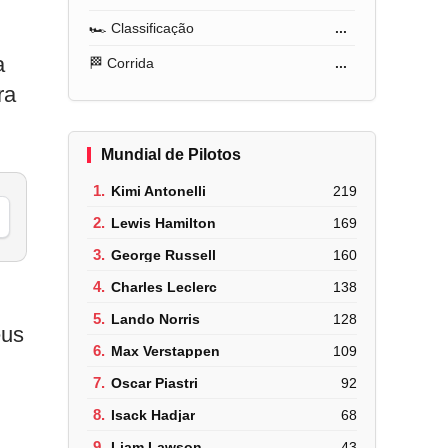
🏎️ Classificação
...
a
🏁 Corrida
...
ra
Mundial de Pilotos
1.
Kimi Antonelli
219
2.
Lewis Hamilton
169
3.
George Russell
160
4.
Charles Leclerc
138
5.
Lando Norris
128
eus
6.
Max Verstappen
109
7.
Oscar Piastri
92
8.
Isack Hadjar
68
9.
Liam Lawson
43