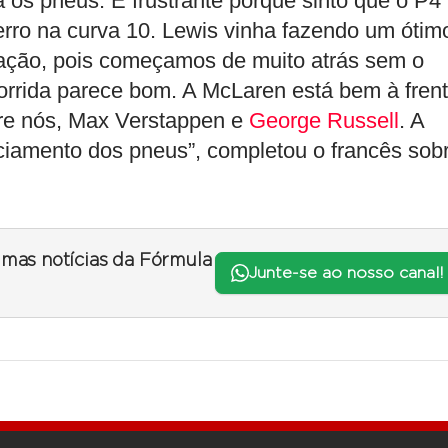
ara os pneus. É frustrante porque sinto que o P4
erro na curva 10. Lewis vinha fazendo um ótim
uação, pois começamos de muito atrás sem o
corrida parece bom. A McLaren está bem à frent
re nós, Max Verstappen e
George Russell
. A
nciamento dos pneus”, completou o francês sob
timas notícias da Fórmula
Junte-se ao nosso canal!