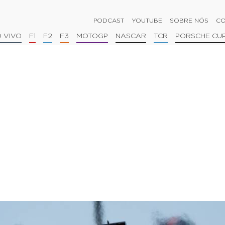
PODCAST
YOUTUBE
SOBRE NÓS
CO
 VIVO
F1
F2
F3
MOTOGP
NASCAR
TCR
PORSCHE CU