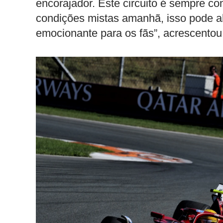
encorajador. Este circuito é sempre co
condições mistas amanhã, isso pode abr
emocionante para os fãs”, acrescentou o