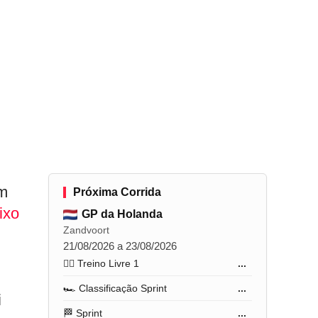
om
Próxima Corrida
ixo
GP da Holanda
Zandvoort
21/08/2026 a 23/08/2026
🏋️‍♂️ Treino Livre 1
...
🏎️ Classificação Sprint
...
i
🏁 Sprint
...