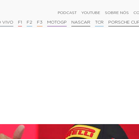
PODCAST
YOUTUBE
SOBRE NÓS
CO
 VIVO
F1
F2
F3
MOTOGP
NASCAR
TCR
PORSCHE CU