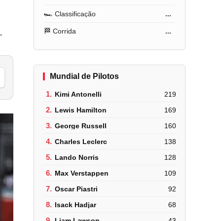
🏎️ Classificação
...
.
🏁 Corrida
...
Mundial de Pilotos
1.
Kimi Antonelli
219
2.
Lewis Hamilton
169
3.
George Russell
160
4.
Charles Leclerc
138
5.
Lando Norris
128
6.
Max Verstappen
109
7.
Oscar Piastri
92
8.
Isack Hadjar
68
9.
Liam Lawson
43