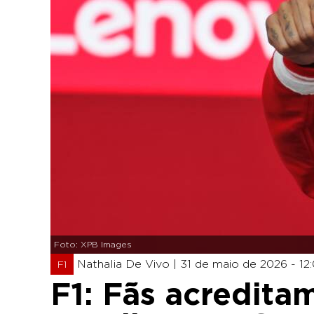
Foto: XPB Images
Nathalia De Vivo |
31 de maio de 2026 - 12
F1
F1: Fãs acredita