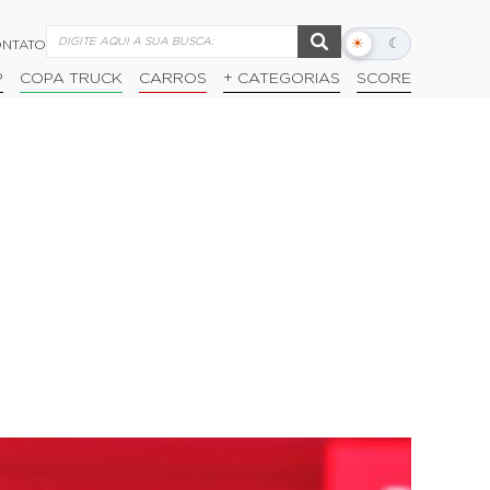
☀
☾
NTATO
Alternar
modo
P
COPA TRUCK
CARROS
+ CATEGORIAS
SCORE
escuro