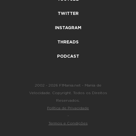
TWITTER
INSTAGRAM
THREADS
PODCAST
2002 - 2026 F1Mania.net - Mania de
Velocidade. Copyright. Todos os Direitos
Reservados.
Política de Privacidade
-
Termos e Condições