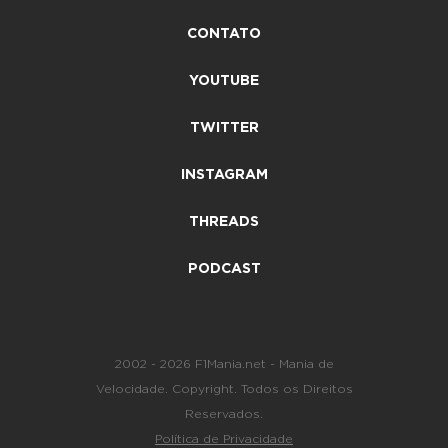
CONTATO
YOUTUBE
TWITTER
INSTAGRAM
THREADS
PODCAST
2002 - 2026 F1Mania.net - Mania de
Velocidade. Copyright. Todos os Direitos
Reservados.
Política de Privacidade