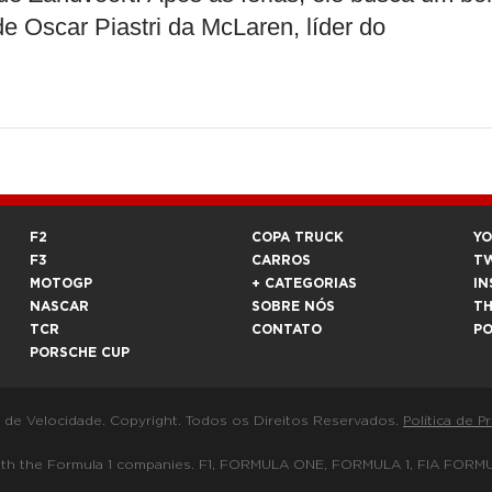
e Oscar Piastri da McLaren, líder do
F2
COPA TRUCK
Y
F3
CARROS
T
MOTOGP
+ CATEGORIAS
IN
NASCAR
SOBRE NÓS
T
TCR
CONTATO
P
PORSCHE CUP
a de Velocidade. Copyright. Todos os Direitos Reservados.
Política de P
 way with the Formula 1 companies. F1, FORMULA ONE, FORMULA 1, FIA 