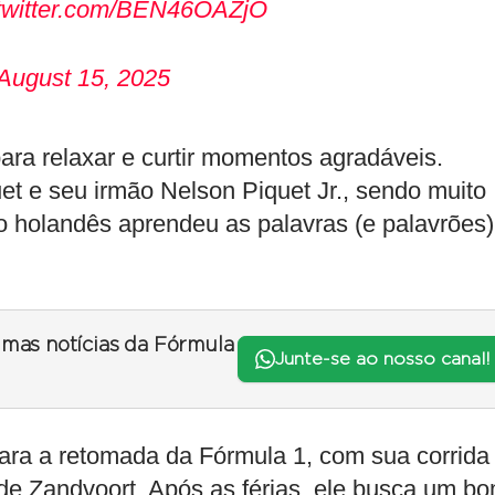
.twitter.com/BEN46OAZjO
August 15, 2025
ara relaxar e curtir momentos agradáveis.
et e seu irmão Nelson Piquet Jr., sendo muito
o holandês aprendeu as palavras (e palavrões)
timas notícias da Fórmula
Junte-se ao nosso canal!
para a retomada da Fórmula 1, com sua corrida
de Zandvoort. Após as férias, ele busca um b