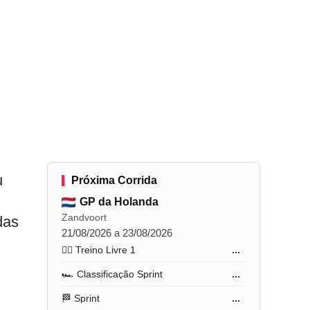
u
Próxima Corrida
GP da Holanda
Zandvoort
das
21/08/2026 a 23/08/2026
🏋️‍♂️ Treino Livre 1
...
🏎️ Classificação Sprint
...
🏁 Sprint
...