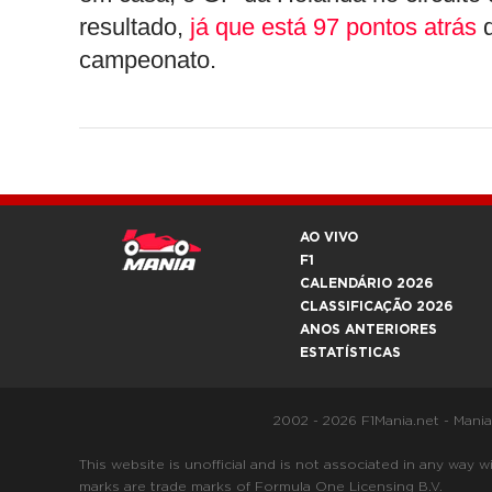
resultado,
já que está 97 pontos atrás
d
campeonato.
AO VIVO
F1
CALENDÁRIO 2026
CLASSIFICAÇÃO 2026
ANOS ANTERIORES
ESTATÍSTICAS
2002 - 2026 F1Mania.net - Mani
This website is unofficial and is not associated in any
marks are trade marks of Formula One Licensing B.V.