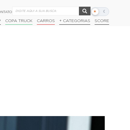
☀
☾
NTATO
Alternar
modo
P
COPA TRUCK
CARROS
+ CATEGORIAS
SCORE
escuro