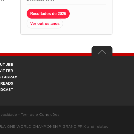
Resultados de 2026
Ver outros anos
OUTUBE
WITTER
STAGRAM
HREADS
ODCAST
rivacidade
-
Termos e Condições
FORMULA ONE WORLD CHAMPIONSHIP, GRAND PRIX and related