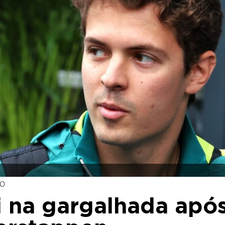
50
i na gargalhada apó