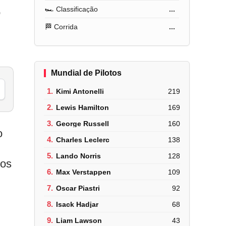
🏎️ Classificação
...
o
🏁 Corrida
...
Mundial de Pilotos
1.
Kimi Antonelli
219
2.
Lewis Hamilton
169
3.
George Russell
160
o
4.
Charles Leclerc
138
5.
Lando Norris
128
sos
6.
Max Verstappen
109
7.
Oscar Piastri
92
8.
Isack Hadjar
68
9.
Liam Lawson
43