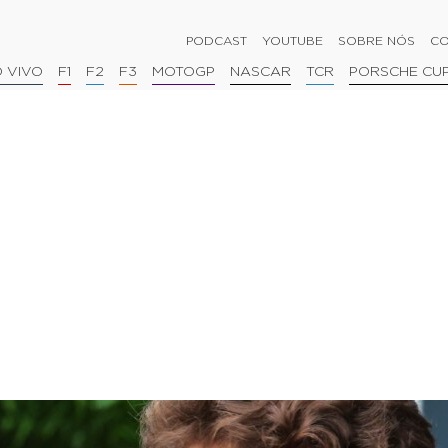
PODCAST
YOUTUBE
SOBRE NÓS
CO
 VIVO
F1
F2
F3
MOTOGP
NASCAR
TCR
PORSCHE CU