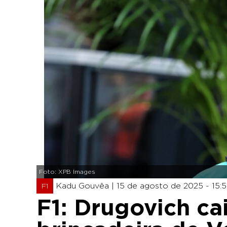
Foto: XPB Images
Kadu Gouvêa |
15 de agosto de 2025 - 15:
F1
F1: Drugovich ca