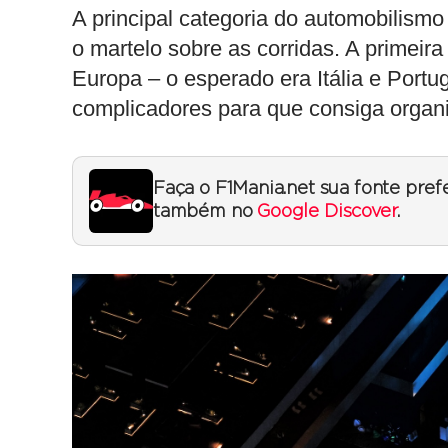
A principal categoria do automobilismo
o martelo sobre as corridas. A primeir
Europa – o esperado era Itália e Portug
complicadores para que consiga organ
Faça o F1Mania.net sua fonte pref
também no
Google Discover
.