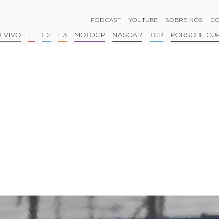
PODCAST
YOUTUBE
SOBRE NÓS
CO
 VIVO
F1
F2
F3
MOTOGP
NASCAR
TCR
PORSCHE CU