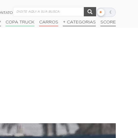
☀
☾
NTATO
Alternar
modo
P
COPA TRUCK
CARROS
+ CATEGORIAS
SCORE
escuro