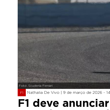
Foto: Scuderia Ferrari
Nathalia De Vivo |
9 de março de 2026 - 1
F1
F1 deve anuncia