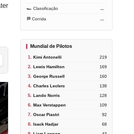
ter
🏎️ Classificação
...
🏁 Corrida
...
Mundial de Pilotos
1.
Kimi Antonelli
219
2.
Lewis Hamilton
169
3.
George Russell
160
4.
Charles Leclerc
138
5.
Lando Norris
128
6.
Max Verstappen
109
7.
Oscar Piastri
92
8.
Isack Hadjar
68
9.
Liam Lawson
43