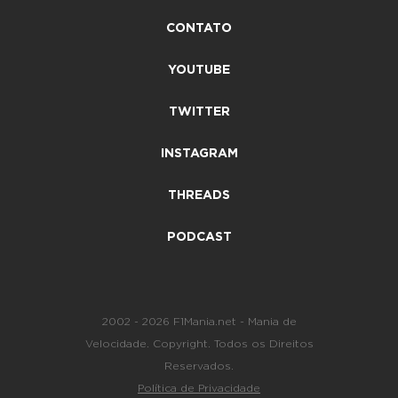
CONTATO
YOUTUBE
TWITTER
INSTAGRAM
THREADS
PODCAST
2002 - 2026 F1Mania.net - Mania de
Velocidade. Copyright. Todos os Direitos
Reservados.
Política de Privacidade