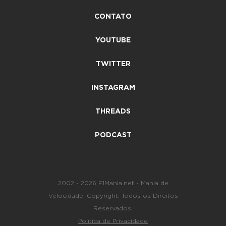
CONTATO
YOUTUBE
TWITTER
INSTAGRAM
THREADS
PODCAST
2002 - 2026 F1Mania.net - Mania de
Velocidade. Copyright. Todos os Direitos
Reservados.
Política de Privacidade