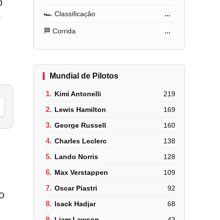
o
🏎️ Classificação
...
o
🏁 Corrida
...
Mundial de Pilotos
1.
Kimi Antonelli
219
2.
Lewis Hamilton
169
3.
George Russell
160
4.
Charles Leclerc
138
5.
Lando Norris
128
6.
Max Verstappen
109
7.
Oscar Piastri
92
o
8.
Isack Hadjar
68
9.
Liam Lawson
43