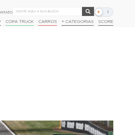
☀
☾
NTATO
Alternar
modo
P
COPA TRUCK
CARROS
+ CATEGORIAS
SCORE
escuro