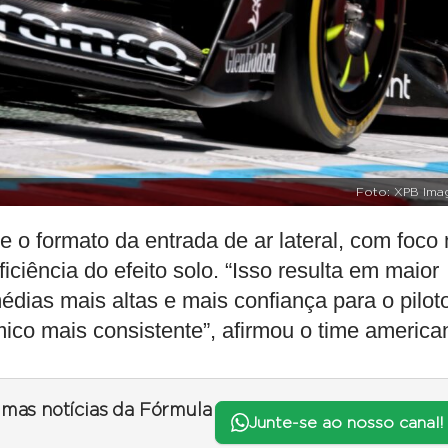
Foto: XPB Ima
 o formato da entrada de ar lateral, com foco
iciência do efeito solo. “Isso resulta em maior
édias mais altas e mais confiança para o pilot
co mais consistente”, afirmou o time america
timas notícias da Fórmula
Junte-se ao nosso canal!