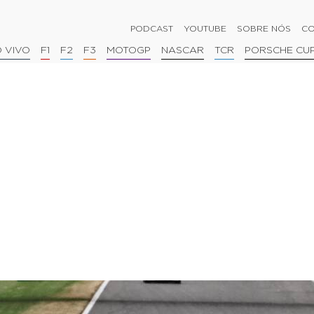
PODCAST
YOUTUBE
SOBRE NÓS
CO
 VIVO
F1
F2
F3
MOTOGP
NASCAR
TCR
PORSCHE CU