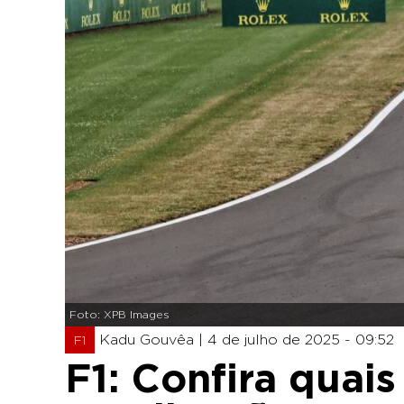
Foto: XPB Images
Kadu Gouvêa |
4 de julho de 2025 - 09:52
F1
F1: Confira quai