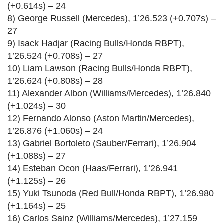
(+0.614s) – 24
8) George Russell (Mercedes), 1’26.523 (+0.707s) –
27
9) Isack Hadjar (Racing Bulls/Honda RBPT),
1’26.524 (+0.708s) – 27
10) Liam Lawson (Racing Bulls/Honda RBPT),
1’26.624 (+0.808s) – 28
11) Alexander Albon (Williams/Mercedes), 1’26.840
(+1.024s) – 30
12) Fernando Alonso (Aston Martin/Mercedes),
1’26.876 (+1.060s) – 24
13) Gabriel Bortoleto (Sauber/Ferrari), 1’26.904
(+1.088s) – 27
14) Esteban Ocon (Haas/Ferrari), 1’26.941
(+1.125s) – 26
15) Yuki Tsunoda (Red Bull/Honda RBPT), 1’26.980
(+1.164s) – 25
16) Carlos Sainz (Williams/Mercedes), 1’27.159