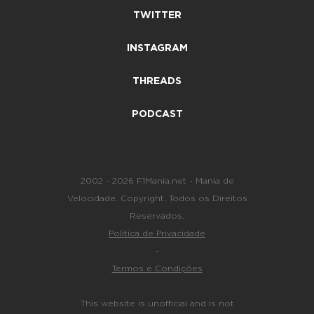
TWITTER
INSTAGRAM
THREADS
PODCAST
2002 - 2026 F1Mania.net - Mania de
Velocidade. Copyright. Todos os Direitos
Reservados.
Política de Privacidade
-
Termos e Condições
This website is unofficial and is not