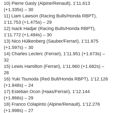
10) Pierre Gasly (Alpine/Renault), 1’11.613
(+1.335s) – 30
11) Liam Lawson (Racing Bulls/Honda RBPT),
1’11.753 (+1.475s) – 29
12) Isack Hadjar (Racing Bulls/Honda RBPT),
1’11.772 (+1.494s) – 30
13) Nico Hülkenberg (Sauber/Ferrari), 1’11.875
(+1.597s) – 30
14) Charles Leclerc (Ferrari), 1’11.951 (+1.673s) –
32
15) Lewis Hamilton (Ferrari), 1’11.960 (+1.682s) –
28
16) Yuki Tsunoda (Red Bull/Honda RBPT), 1’12.126
(+1.848s) – 24
17) Esteban Ocon (Haas/Ferrari), 1’12.144
(+1.866s) – 29
18) Franco Colapinto (Alpine/Renault), 1’12.276
(+1.998s) – 27