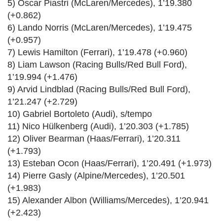
5) Oscar Piastri (McLaren/Mercedes), 1’19.380
(+0.862)
6) Lando Norris (McLaren/Mercedes), 1’19.475
(+0.957)
7) Lewis Hamilton (Ferrari), 1’19.478 (+0.960)
8) Liam Lawson (Racing Bulls/Red Bull Ford),
1’19.994 (+1.476)
9) Arvid Lindblad (Racing Bulls/Red Bull Ford),
1’21.247 (+2.729)
10) Gabriel Bortoleto (Audi), s/tempo
11) Nico Hülkenberg (Audi), 1’20.303 (+1.785)
12) Oliver Bearman (Haas/Ferrari), 1’20.311
(+1.793)
13) Esteban Ocon (Haas/Ferrari), 1’20.491 (+1.973)
14) Pierre Gasly (Alpine/Mercedes), 1’20.501
(+1.983)
15) Alexander Albon (Williams/Mercedes), 1’20.941
(+2.423)