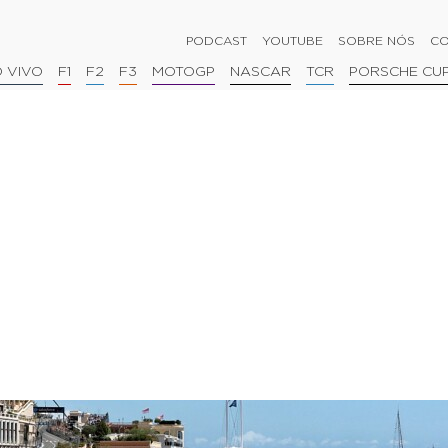
PODCAST
YOUTUBE
SOBRE NÓS
CO
 VIVO
F1
F2
F3
MOTOGP
NASCAR
TCR
PORSCHE CU