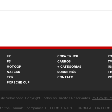
F2
COPA TRUCK
Y
F3
CARROS
T
MOTOGP
+ CATEGORIAS
IN
NASCAR
SOBRE NÓS
T
TCR
CONTATO
P
PORSCHE CUP
a de Velocidade. Copyright. Todos os Direitos Reservados.
Política de P
 way with the Formula 1 companies. F1, FORMULA ONE, FORMULA 1, FIA 