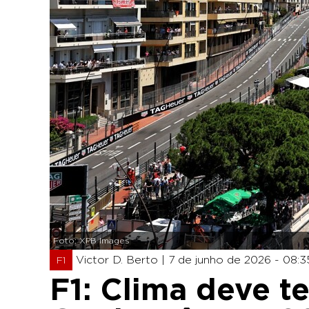
Foto: XPB Images
Victor D. Berto |
7 de junho de 2026 - 08:3
F1
F1: Clima deve t