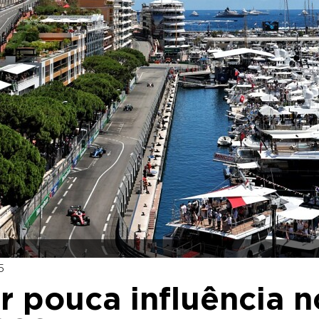
5
er pouca influência n