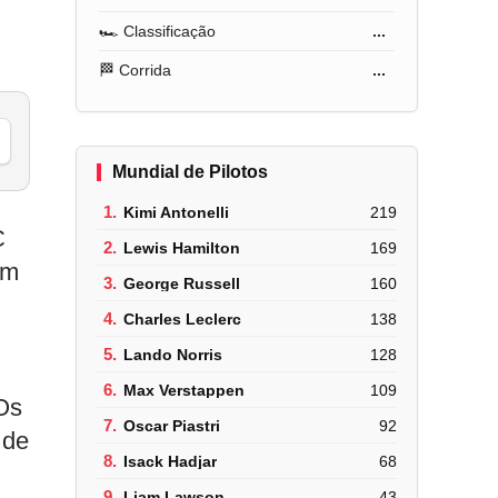
🏎️ Classificação
...
🏁 Corrida
...
Mundial de Pilotos
1.
Kimi Antonelli
219
C
2.
Lewis Hamilton
169
ém
3.
George Russell
160
4.
Charles Leclerc
138
5.
Lando Norris
128
6.
Max Verstappen
109
Os
7.
Oscar Piastri
92
 de
8.
Isack Hadjar
68
9.
Liam Lawson
43