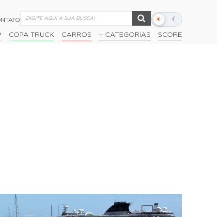
☀
☾
NTATO
Alternar
modo
P
COPA TRUCK
CARROS
+ CATEGORIAS
SCORE
escuro