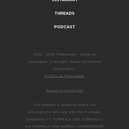
THREADS
PODCAST
2002 - 2026 F1Mania.net - Mania de
Velocidade. Copyright. Todos os Direitos
Reservados.
Política de Privacidade
-
Termos e Condições
This website is unofficial and is not
associated in any way with the Formula 1
companies. F1, FORMULA ONE, FORMULA 1,
FIA FORMULA ONE WORLD CHAMPIONSHIP,