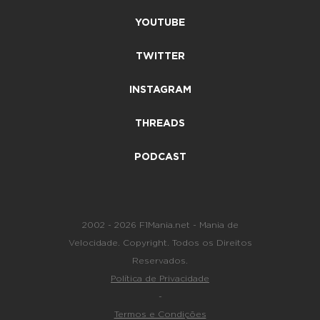
YOUTUBE
TWITTER
INSTAGRAM
THREADS
PODCAST
2002 - 2026 F1Mania.net - Mania de
Velocidade. Copyright. Todos os Direitos
Reservados.
Política de Privacidade
-
Termos e Condições