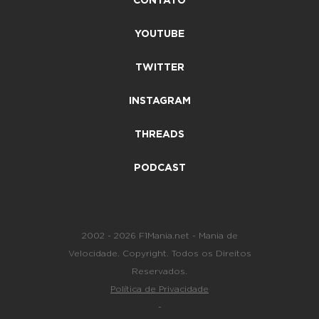
CONTATO
YOUTUBE
TWITTER
INSTAGRAM
THREADS
PODCAST
2002 - 2026 F1Mania.net - Mania de
Velocidade. Copyright. Todos os Direitos
Reservados.
Política de Privacidade
-