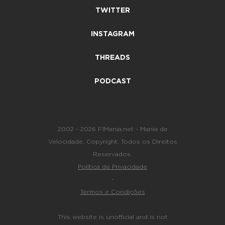
TWITTER
INSTAGRAM
THREADS
PODCAST
2002 - 2026 F1Mania.net - Mania de
Velocidade. Copyright. Todos os Direitos
Reservados.
Política de Privacidade
-
Termos e Condições
This website is unofficial and is not