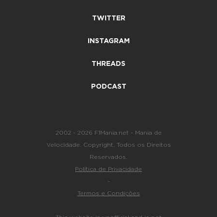
TWITTER
INSTAGRAM
THREADS
PODCAST
2002 - 2026 F1Mania.net - Mania de
Velocidade. Copyright. Todos os Direitos
Reservados.
Política de Privacidade
-
Termos e Condições