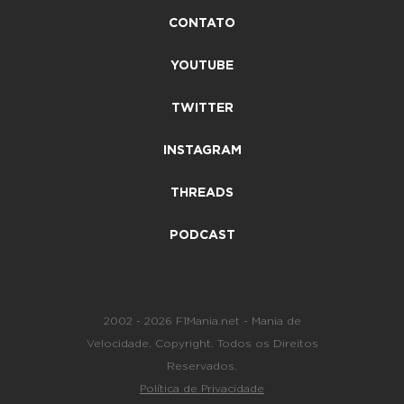
CONTATO
YOUTUBE
TWITTER
INSTAGRAM
THREADS
PODCAST
2002 - 2026 F1Mania.net - Mania de
Velocidade. Copyright. Todos os Direitos
Reservados.
Política de Privacidade