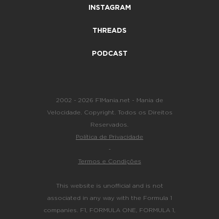
INSTAGRAM
THREADS
PODCAST
2002 - 2026 F1Mania.net - Mania de
Velocidade. Copyright. Todos os Direitos
Reservados.
Política de Privacidade
-
Termos e Condições
This website is unofficial and is not
associated in any way with the Formula 1
companies. F1, FORMULA ONE, FORMULA 1,