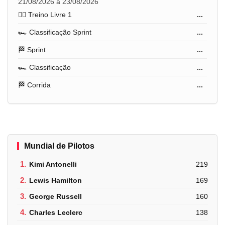
21/08/2026 a 23/08/2026
🏋️‍♂️ Treino Livre 1
...
🏎️ Classificação Sprint
...
🏁 Sprint
...
🏎️ Classificação
...
🏁 Corrida
...
Mundial de Pilotos
1.
Kimi Antonelli
219
2.
Lewis Hamilton
169
3.
George Russell
160
4.
Charles Leclerc
138