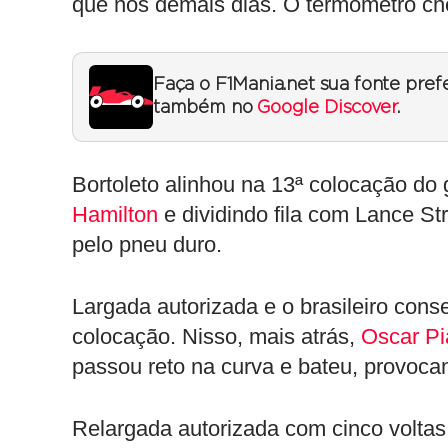
que nos demais dias. O termômetro ch
Faça o F1Mania.net sua fonte pref
também no
Google Discover
.
Bortoleto alinhou na 13ª colocação do 
Hamilton
e dividindo fila com Lance Str
pelo pneu duro.
Largada autorizada e o brasileiro con
colocação. Nisso, mais atrás,
Oscar Pi
passou reto na curva e bateu, provoca
Relargada autorizada com cinco voltas