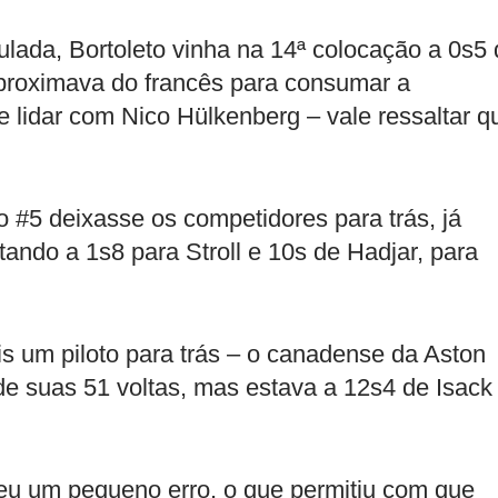
ulada, Bortoleto vinha na 14ª colocação a 0s5
aproximava do francês para consumar a
e lidar com Nico Hülkenberg – vale ressaltar q
o #5 deixasse os competidores para trás, já
ndo a 1s8 para Stroll e 10s de Hadjar, para
is um piloto para trás – o canadense da Aston
de suas 51 voltas, mas estava a 12s4 de Isack
eteu um pequeno erro, o que permitiu com que