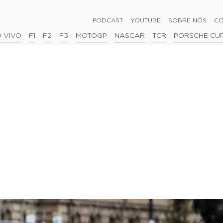
PODCAST
YOUTUBE
SOBRE NÓS
CO
 VIVO
F1
F2
F3
MOTOGP
NASCAR
TCR
PORSCHE CU