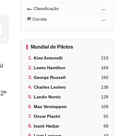
🏎️ Classificação
...
🏁 Corrida
...
Mundial de Pilotos
1.
Kimi Antonelli
219
ou
2.
Lewis Hamilton
169
3.
George Russell
160
4.
Charles Leclerc
138
12ª
5.
Lando Norris
128
6.
Max Verstappen
109
7.
Oscar Piastri
92
8.
Isack Hadjar
68
9.
Liam Lawson
43