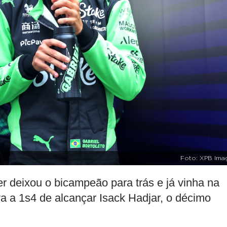
Foto: XPB Ima
ber deixou o bicampeão para trás e já vinha na
va a 1s4 de alcançar Isack Hadjar, o décimo