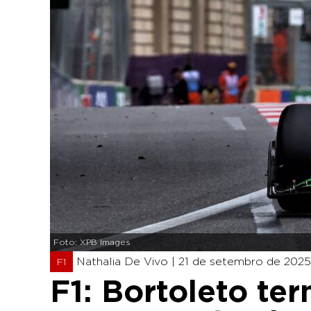
Foto: XPB Images
Nathalia De Vivo |
21 de setembro de 2025
F1
F1: Bortoleto ter