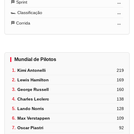
🏁 Sprint
...
🏎️ Classificação
...
🏁 Corrida
...
Mundial de Pilotos
1.
Kimi Antonelli
219
2.
Lewis Hamilton
169
3.
George Russell
160
4.
Charles Leclerc
138
5.
Lando Norris
128
6.
Max Verstappen
109
7.
Oscar Piastri
92