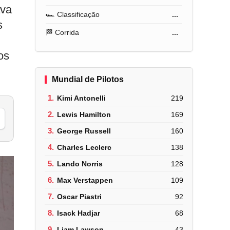
ava
🏎️ Classificação
...
s
🏁 Corrida
...
os
Mundial de Pilotos
1.
Kimi Antonelli
219
2.
Lewis Hamilton
169
3.
George Russell
160
4.
Charles Leclerc
138
5.
Lando Norris
128
6.
Max Verstappen
109
7.
Oscar Piastri
92
8.
Isack Hadjar
68
9.
Liam Lawson
43