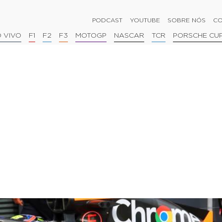
PODCAST
YOUTUBE
SOBRE NÓS
CO
 VIVO
F1
F2
F3
MOTOGP
NASCAR
TCR
PORSCHE CU