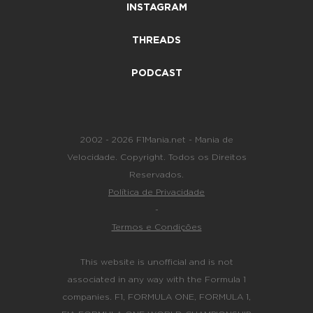
INSTAGRAM
THREADS
PODCAST
2002 - 2026 F1Mania.net - Mania de
Velocidade. Copyright. Todos os Direitos
Reservados.
Política de Privacidade
-
Termos e Condições
This website is unofficial and is not
associated in any way with the Formula 1
companies. F1, FORMULA ONE, FORMULA 1,