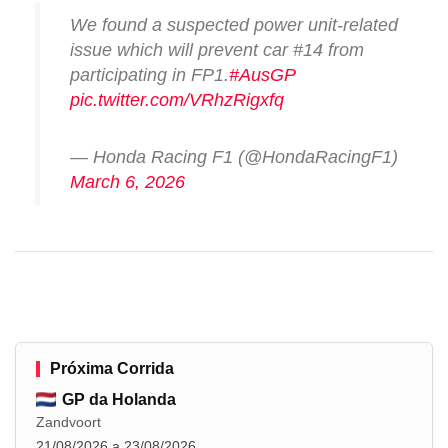
We found a suspected power unit-related
issue which will prevent car #14 from
participating in FP1.
#AusGP
pic.twitter.com/VRhzRigxfq
— Honda Racing F1 (@HondaRacingF1)
March 6, 2026
Próxima Corrida
GP da Holanda
Zandvoort
21/08/2026 a 23/08/2026