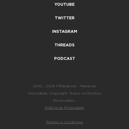
YOUTUBE
TWITTER
INSTAGRAM
THREADS
PODCAST
2002 - 2026 F1Mania.net - Mania de
Velocidade. Copyright. Todos os Direitos
Reservados.
Política de Privacidade
-
Termos e Condições