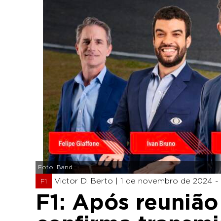
Foto: Band
Victor D. Berto |
1 de novembro de 2024 - 
F1
F1: Após reunião