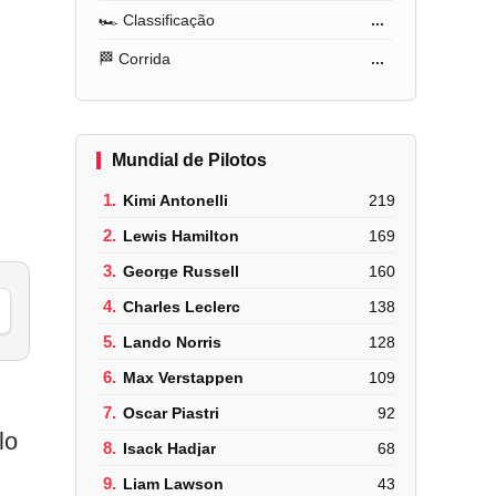
🏎️ Classificação
...
🏁 Corrida
...
Mundial de Pilotos
1.
Kimi Antonelli
219
2.
Lewis Hamilton
169
3.
George Russell
160
4.
Charles Leclerc
138
5.
Lando Norris
128
6.
Max Verstappen
109
7.
Oscar Piastri
92
lo
8.
Isack Hadjar
68
9.
Liam Lawson
43