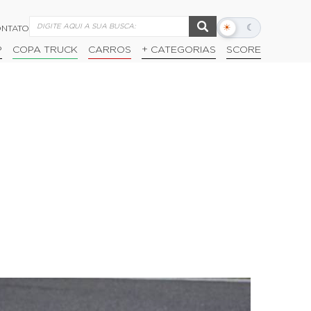
☀
☾
NTATO
Alternar
modo
P
COPA TRUCK
CARROS
+ CATEGORIAS
SCORE
escuro