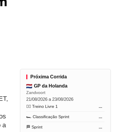
em
Próxima Corrida
GP da Holanda
Zandvoort
ET,
21/08/2026 a 23/08/2026
🏋️‍♂️ Treino Livre 1
...
os
🏎️ Classificação Sprint
...
 a
🏁 Sprint
...