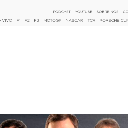
PODCAST
YOUTUBE
SOBRE NÓS
CO
 VIVO
F1
F2
F3
MOTOGP
NASCAR
TCR
PORSCHE CU