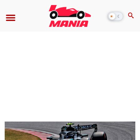
☀
☾
Alternar
modo
escuro