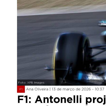
Foto: XPB Images
Ana Oliveira |
13 de março de 2026 - 10:37
F1
F1: Antonelli pro