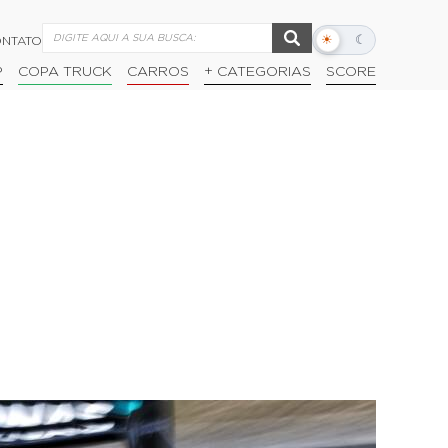
☀
☾
NTATO
Alternar
modo
P
COPA TRUCK
CARROS
+ CATEGORIAS
SCORE
escuro