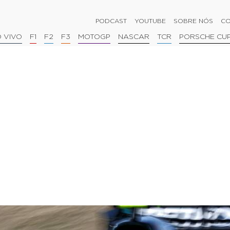
PODCAST
YOUTUBE
SOBRE NÓS
CO
 VIVO
F1
F2
F3
MOTOGP
NASCAR
TCR
PORSCHE CU