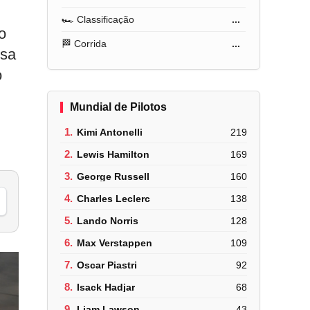
🏎️ Classificação
...
o
🏁 Corrida
...
ssa
o
Mundial de Pilotos
1.
Kimi Antonelli
219
2.
Lewis Hamilton
169
3.
George Russell
160
4.
Charles Leclerc
138
5.
Lando Norris
128
6.
Max Verstappen
109
7.
Oscar Piastri
92
8.
Isack Hadjar
68
9.
Liam Lawson
43