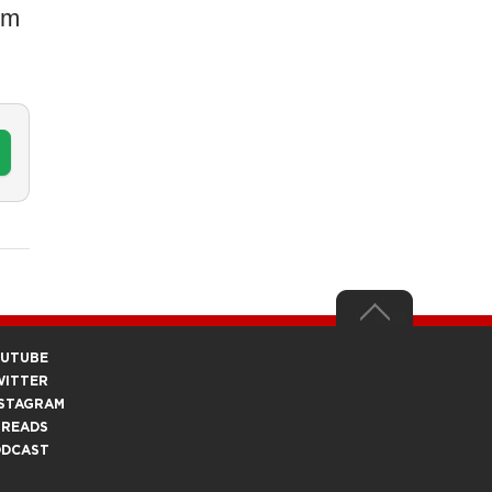
em
OUTUBE
WITTER
STAGRAM
HREADS
ODCAST