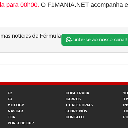
da para 00h00.
O F1MANIA.NET acompanha 
timas notícias da Fórmula
Junte-se ao nosso canal!
F2
COPA TRUCK
Y
F3
CARROS
T
MOTOGP
+ CATEGORIAS
IN
NASCAR
SOBRE NÓS
T
TCR
CONTATO
P
PORSCHE CUP