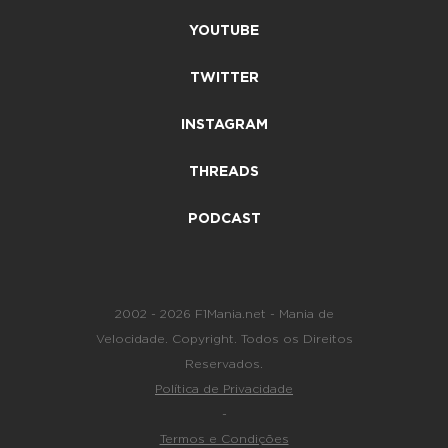
YOUTUBE
TWITTER
INSTAGRAM
THREADS
PODCAST
2002 - 2026 F1Mania.net - Mania de
Velocidade. Copyright. Todos os Direitos
Reservados.
Política de Privacidade
-
Termos e Condições